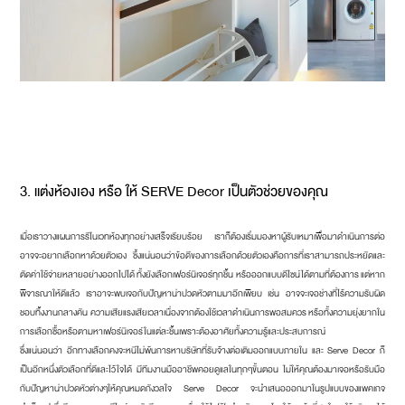
3. แต่งห้องเอง หรือ ให้ SERVE Decor เป็นตัวช่วยของคุณ
เมื่อเราวางแผนการรีโนเวทห้องทุกอย่างเสร็จเรียบร้อย เราก็ต้องเริ่มมองหาผู้รับเหมาเพื่อมาดำเนินการต่อ
อาจจะอยากเลือกหาด้วยตัวเอง ซึ้งแน่นอนว่าข้อดีของการเลือกด้วยตัวเองคือการที่เราสามารถประหยัดและ
ตัดค่าใช้จ่ายหลายอย่างออกไปได้ ทั้งยังเลือกเฟอร์นิเจอร์ทุกชิ้น หรือออกแบบดีไซน์ได้ตามที่ต้องการ แต่หาก
พิจารณาให้ดีแล้ว เราอาจะพบเจอกับปัญหาน่าปวดหัวตามมาอีกเพียบ เช่น อาจจะเจอช่างที่ไร้ความรับผิด
ชอบทิ้งงานกลางคัน ความเสียแรงเสียเวลาเนื่องจากต้องใช้เวลาดำเนินการพอสมควร หรือทั้งความยุ่งยากใน
การเลือกซื้อหรือตามหาเฟอร์นิเจอร์ในแต่ละชิ้นเพราะต้องอาศัยทั้งความรู้และประสบการณ์
ซึ่งแน่นอนว่า อีกทางเลือกคงจะหนีไม่พ้นการหาบริษัทที่รับจ้างต่อเติมออกแบบภายใน และ Serve Decor ก็
เป็นอีกหนึ่งตัวเลือกที่ดีและไว้ใจได้ มีทีมงานมืออาชีพคอยดูแลในทุกๆขั้นตอน ไม่ให้คุณต้องมาเจอหรือรับมือ
กับปัญหาน่าปวดหัวต่างๆให้คุณหมดกังวลใจ Serve Decor จะนำเสนอออกมาในรูปแบบของแพคเกจ