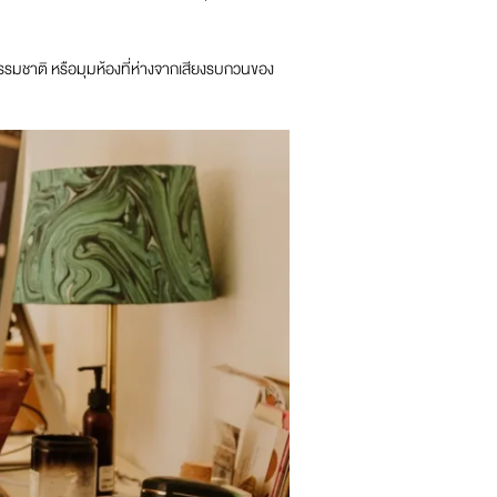
งธรรมชาติ หรือมุมห้องที่ห่างจากเสียงรบกวนของ