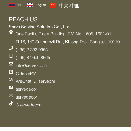
ไทย
English
中文 (中国)
REACH US
Serve Service Solution Co., Ltd.
One Pacific Place Building, RM No. 1605, 1601-01,
Fl.16, 140 Sukhumvit Rd., Khlong Toei, Bangkok 10110
(+66) 2 252 9955
(+66) 87 696 8665
info@serve.co.th
@ServePM
WeChat ID: servepm
servedecor
servedecor
@servedecor